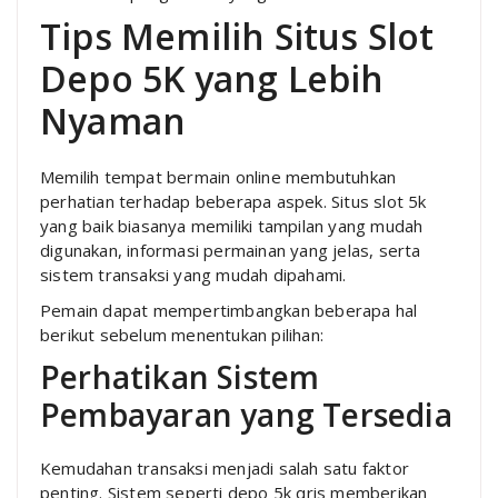
Tips Memilih Situs Slot
Depo 5K yang Lebih
Nyaman
Memilih tempat bermain online membutuhkan
perhatian terhadap beberapa aspek. Situs slot 5k
yang baik biasanya memiliki tampilan yang mudah
digunakan, informasi permainan yang jelas, serta
sistem transaksi yang mudah dipahami.
Pemain dapat mempertimbangkan beberapa hal
berikut sebelum menentukan pilihan:
Perhatikan Sistem
Pembayaran yang Tersedia
Kemudahan transaksi menjadi salah satu faktor
penting. Sistem seperti depo 5k qris memberikan