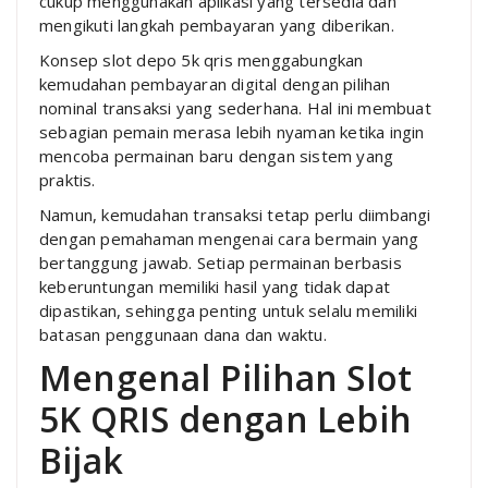
cukup menggunakan aplikasi yang tersedia dan
mengikuti langkah pembayaran yang diberikan.
Konsep slot depo 5k qris menggabungkan
kemudahan pembayaran digital dengan pilihan
nominal transaksi yang sederhana. Hal ini membuat
sebagian pemain merasa lebih nyaman ketika ingin
mencoba permainan baru dengan sistem yang
praktis.
Namun, kemudahan transaksi tetap perlu diimbangi
dengan pemahaman mengenai cara bermain yang
bertanggung jawab. Setiap permainan berbasis
keberuntungan memiliki hasil yang tidak dapat
dipastikan, sehingga penting untuk selalu memiliki
batasan penggunaan dana dan waktu.
Mengenal Pilihan Slot
5K QRIS dengan Lebih
Bijak