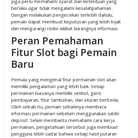
juga perlu memahami syarat dan ketentuan yang
berlaku agar tidak mengalami kesalahpahaman.
Dengan melakukan pengecekan terlebih dahulu,
pemain dapat membuat keputusan yang lebih bijak
dan mengurangi risiko akibat kurangnya informasi.
Peran Pemahaman
Fitur Slot bagi Pemain
Baru
Pemula yang mengenal fitur permainan slot akan
memiliki pengalaman yang lebih baik. Setiap
permainan biasanya memiliki simbol, garis
pembayaran, fitur tambahan, dan aturan berbeda.
Oleh sebab itu, pemain sebaiknya membaca
informasi permainan sebelum menggunakan saldo
deposit. Selain membantu memahami cara kerja
permainan, pengetahuan tersebut juga membuat
pengguna lebih sadar bahwa setiap hasil putaran