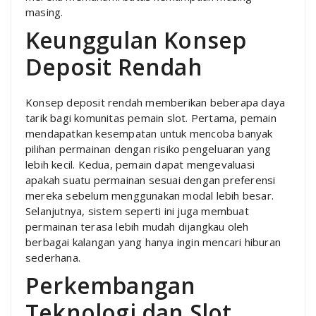
masing.
Keunggulan Konsep
Deposit Rendah
Konsep deposit rendah memberikan beberapa daya
tarik bagi komunitas pemain slot. Pertama, pemain
mendapatkan kesempatan untuk mencoba banyak
pilihan permainan dengan risiko pengeluaran yang
lebih kecil. Kedua, pemain dapat mengevaluasi
apakah suatu permainan sesuai dengan preferensi
mereka sebelum menggunakan modal lebih besar.
Selanjutnya, sistem seperti ini juga membuat
permainan terasa lebih mudah dijangkau oleh
berbagai kalangan yang hanya ingin mencari hiburan
sederhana.
Perkembangan
Teknologi dan Slot