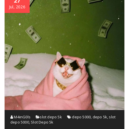
27
Jul, 2026
M4inG0ls
slot depo 5k
depo 5000
,
depo 5k
,
slot
depo 5000
,
Slot Depo 5k