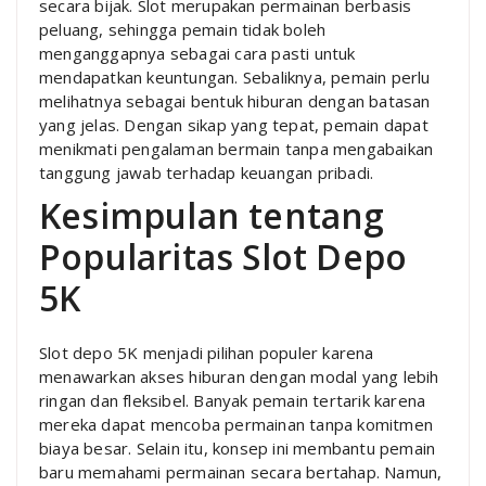
secara bijak. Slot merupakan permainan berbasis
peluang, sehingga pemain tidak boleh
menganggapnya sebagai cara pasti untuk
mendapatkan keuntungan. Sebaliknya, pemain perlu
melihatnya sebagai bentuk hiburan dengan batasan
yang jelas. Dengan sikap yang tepat, pemain dapat
menikmati pengalaman bermain tanpa mengabaikan
tanggung jawab terhadap keuangan pribadi.
Kesimpulan tentang
Popularitas Slot Depo
5K
Slot depo 5K menjadi pilihan populer karena
menawarkan akses hiburan dengan modal yang lebih
ringan dan fleksibel. Banyak pemain tertarik karena
mereka dapat mencoba permainan tanpa komitmen
biaya besar. Selain itu, konsep ini membantu pemain
baru memahami permainan secara bertahap. Namun,