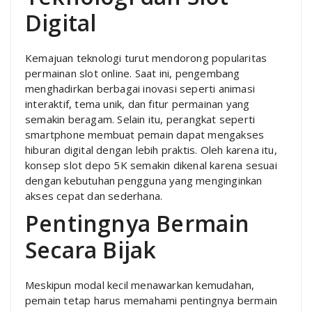
Digital
Kemajuan teknologi turut mendorong popularitas
permainan slot online. Saat ini, pengembang
menghadirkan berbagai inovasi seperti animasi
interaktif, tema unik, dan fitur permainan yang
semakin beragam. Selain itu, perangkat seperti
smartphone membuat pemain dapat mengakses
hiburan digital dengan lebih praktis. Oleh karena itu,
konsep slot depo 5K semakin dikenal karena sesuai
dengan kebutuhan pengguna yang menginginkan
akses cepat dan sederhana.
Pentingnya Bermain
Secara Bijak
Meskipun modal kecil menawarkan kemudahan,
pemain tetap harus memahami pentingnya bermain