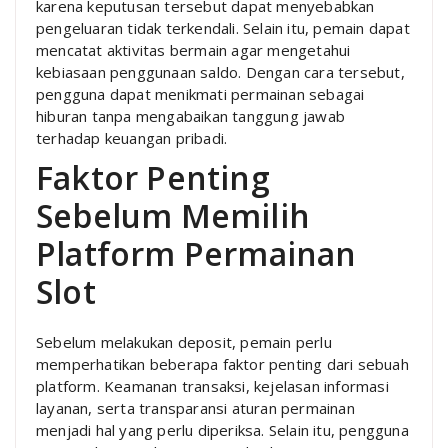
karena keputusan tersebut dapat menyebabkan
pengeluaran tidak terkendali. Selain itu, pemain dapat
mencatat aktivitas bermain agar mengetahui
kebiasaan penggunaan saldo. Dengan cara tersebut,
pengguna dapat menikmati permainan sebagai
hiburan tanpa mengabaikan tanggung jawab
terhadap keuangan pribadi.
Faktor Penting
Sebelum Memilih
Platform Permainan
Slot
Sebelum melakukan deposit, pemain perlu
memperhatikan beberapa faktor penting dari sebuah
platform. Keamanan transaksi, kejelasan informasi
layanan, serta transparansi aturan permainan
menjadi hal yang perlu diperiksa. Selain itu, pengguna