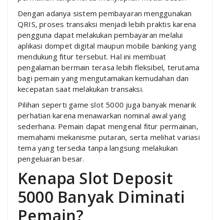
Dengan adanya sistem pembayaran menggunakan
QRIS, proses transaksi menjadi lebih praktis karena
pengguna dapat melakukan pembayaran melalui
aplikasi dompet digital maupun mobile banking yang
mendukung fitur tersebut. Hal ini membuat
pengalaman bermain terasa lebih fleksibel, terutama
bagi pemain yang mengutamakan kemudahan dan
kecepatan saat melakukan transaksi.
Pilihan seperti game slot 5000 juga banyak menarik
perhatian karena menawarkan nominal awal yang
sederhana. Pemain dapat mengenal fitur permainan,
memahami mekanisme putaran, serta melihat variasi
tema yang tersedia tanpa langsung melakukan
pengeluaran besar.
Kenapa Slot Deposit
5000 Banyak Diminati
Pemain?