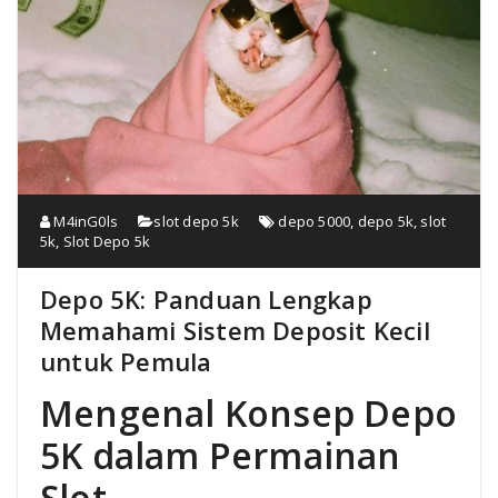
M4inG0ls
slot depo 5k
depo 5000
,
depo 5k
,
slot
5k
,
Slot Depo 5k
Depo 5K: Panduan Lengkap
Memahami Sistem Deposit Kecil
untuk Pemula
Mengenal Konsep Depo
5K dalam Permainan
Slot