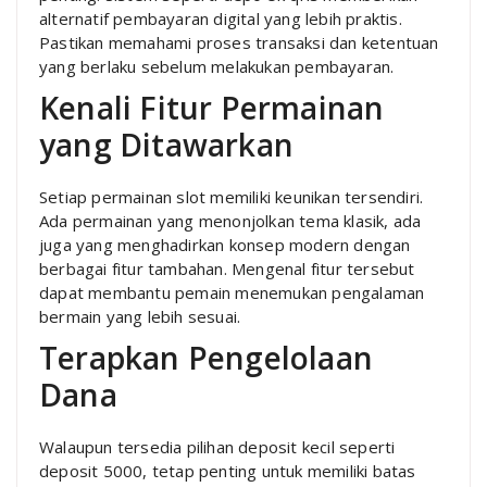
alternatif pembayaran digital yang lebih praktis.
Pastikan memahami proses transaksi dan ketentuan
yang berlaku sebelum melakukan pembayaran.
Kenali Fitur Permainan
yang Ditawarkan
Setiap permainan slot memiliki keunikan tersendiri.
Ada permainan yang menonjolkan tema klasik, ada
juga yang menghadirkan konsep modern dengan
berbagai fitur tambahan. Mengenal fitur tersebut
dapat membantu pemain menemukan pengalaman
bermain yang lebih sesuai.
Terapkan Pengelolaan
Dana
Walaupun tersedia pilihan deposit kecil seperti
deposit 5000, tetap penting untuk memiliki batas