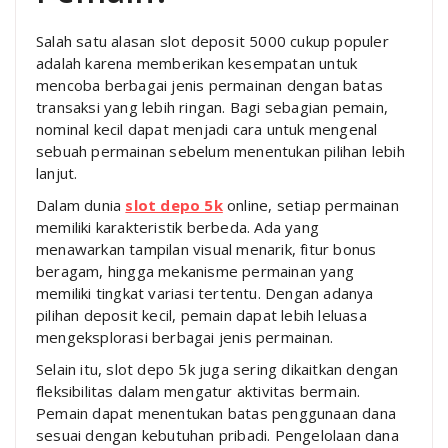
Salah satu alasan slot deposit 5000 cukup populer
adalah karena memberikan kesempatan untuk
mencoba berbagai jenis permainan dengan batas
transaksi yang lebih ringan. Bagi sebagian pemain,
nominal kecil dapat menjadi cara untuk mengenal
sebuah permainan sebelum menentukan pilihan lebih
lanjut.
Dalam dunia
slot depo 5k
online, setiap permainan
memiliki karakteristik berbeda. Ada yang
menawarkan tampilan visual menarik, fitur bonus
beragam, hingga mekanisme permainan yang
memiliki tingkat variasi tertentu. Dengan adanya
pilihan deposit kecil, pemain dapat lebih leluasa
mengeksplorasi berbagai jenis permainan.
Selain itu, slot depo 5k juga sering dikaitkan dengan
fleksibilitas dalam mengatur aktivitas bermain.
Pemain dapat menentukan batas penggunaan dana
sesuai dengan kebutuhan pribadi. Pengelolaan dana