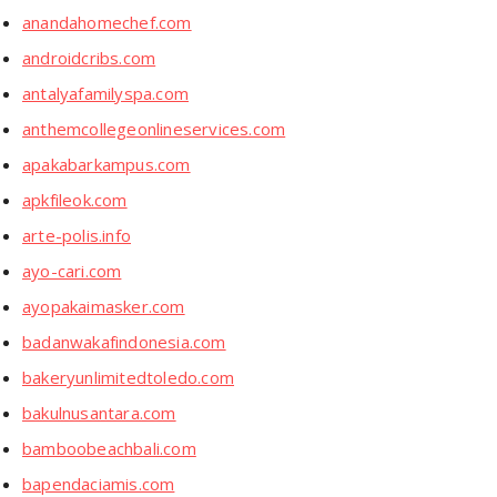
anandahomechef.com
androidcribs.com
antalyafamilyspa.com
anthemcollegeonlineservices.com
apakabarkampus.com
apkfileok.com
arte-polis.info
ayo-cari.com
ayopakaimasker.com
badanwakafindonesia.com
bakeryunlimitedtoledo.com
bakulnusantara.com
bamboobeachbali.com
bapendaciamis.com