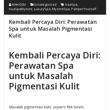
M4inG0ls
Uncategorized
IraaSpa
,
IraaSpaMysore
,
LuxurySpa
,
MysoreSpa
,
PamperYourself
Kembali Percaya Diri: Perawatan
Spa untuk Masalah Pigmentasi
Kulit
Kembali Percaya Diri:
Perawatan Spa
untuk Masalah
Pigmentasi Kulit
Masalah pigmentasi kulit, seperti flek hitam,