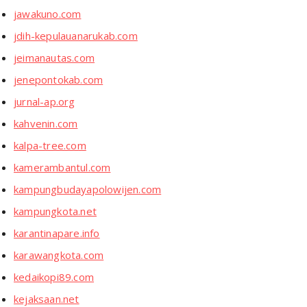
jawakuno.com
jdih-kepulauanarukab.com
jeimanautas.com
jenepontokab.com
jurnal-ap.org
kahvenin.com
kalpa-tree.com
kamerambantul.com
kampungbudayapolowijen.com
kampungkota.net
karantinapare.info
karawangkota.com
kedaikopi89.com
kejaksaan.net