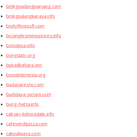
bmkgpadangpanjang.com
bmkgpalangkaraya.info
bodyfitnessfl.com
bojanglesmenuprices.info
bolodesa.info
bongdatv.org
bpkadkaltara.net
bsnpindonesia.org
budayaresto.com
budidaya-petani.com
bung-hatta.info
cabjari-kolonodale.info
cafeverdipizza.com
cakealways.com