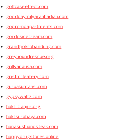
golfcaseeffect.com
gooddaymilyaranhadiah.com
gopromoapartments.com
gordosicecream.com
grandtjokrobandung.com
greyhoundrescue.org
grillvanausa.com
gristmilleatery.com
guruakuntansi.com
gypsywaltz.com
hakli-cianjur.org
haklisurabaya.com
hanasushiandsteak.com
happydrugstores.online