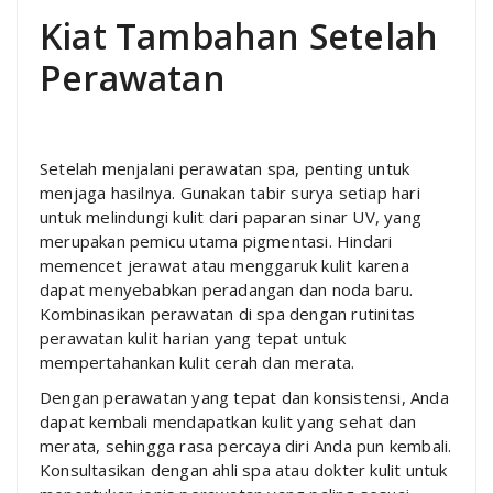
Kiat Tambahan Setelah
Perawatan
Setelah menjalani perawatan spa, penting untuk
menjaga hasilnya. Gunakan tabir surya setiap hari
untuk melindungi kulit dari paparan sinar UV, yang
merupakan pemicu utama pigmentasi. Hindari
memencet jerawat atau menggaruk kulit karena
dapat menyebabkan peradangan dan noda baru.
Kombinasikan perawatan di spa dengan rutinitas
perawatan kulit harian yang tepat untuk
mempertahankan kulit cerah dan merata.
Dengan perawatan yang tepat dan konsistensi, Anda
dapat kembali mendapatkan kulit yang sehat dan
merata, sehingga rasa percaya diri Anda pun kembali.
Konsultasikan dengan ahli spa atau dokter kulit untuk