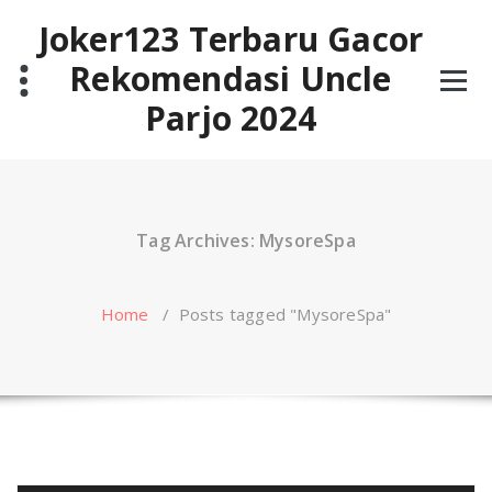
Skip
Joker123 Terbaru Gacor
to
content
Rekomendasi Uncle
Parjo 2024
Tag Archives: MysoreSpa
Home
/
Posts tagged "MysoreSpa"