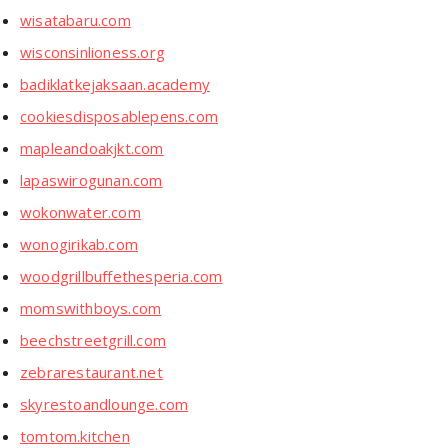
wisatabaru.com
wisconsinlioness.org
badiklatkejaksaan.academy
cookiesdisposablepens.com
mapleandoakjkt.com
lapaswirogunan.com
wokonwater.com
wonogirikab.com
woodgrillbuffethesperia.com
momswithboys.com
beechstreetgrill.com
zebrarestaurant.net
skyrestoandlounge.com
tomtom.kitchen