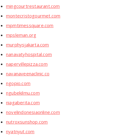
mingcourtrestaurant.com
montecristogourmet.com
mpmtimessquare.com
mpsleman.org
murphysjakarta.com
nanavatyhospital.com
napervillepizza.com
navanaveenaclinic.co
ngopio.com
ngubekilmu.com
niagaberita.com
novelindonesiaonline.com
nutroxsunshop.com
nyatnyut.com