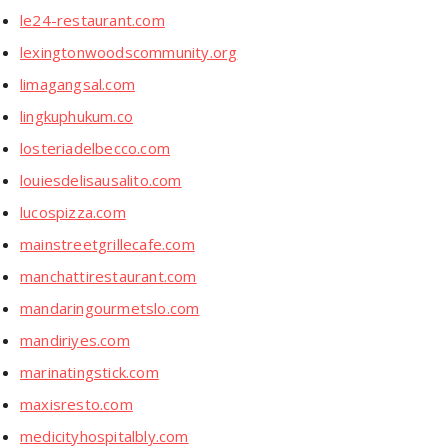
le24-restaurant.com
lexingtonwoodscommunity.org
limagangsal.com
lingkuphukum.co
losteriadelbecco.com
louiesdelisausalito.com
lucospizza.com
mainstreetgrillecafe.com
manchattirestaurant.com
mandaringourmetslo.com
mandiriyes.com
marinatingstick.com
maxisresto.com
medicityhospitalbly.com