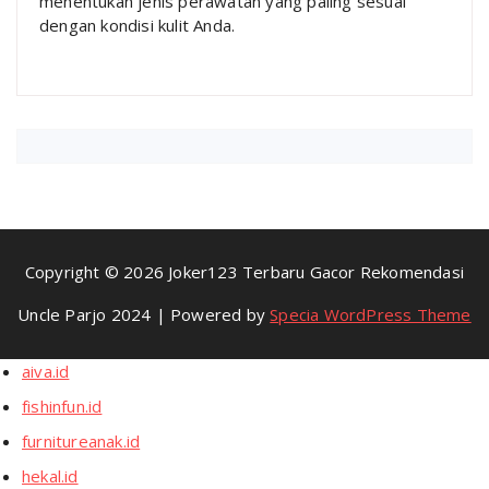
menentukan jenis perawatan yang paling sesuai
dengan kondisi kulit Anda.
Copyright © 2026 Joker123 Terbaru Gacor Rekomendasi
Uncle Parjo 2024 | Powered by
Specia WordPress Theme
aiva.id
fishinfun.id
furnitureanak.id
hekal.id