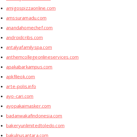
amigospizzaonline.com
amssuramadu.com
anandahomechef.com
androidcribs.com
antalyafamilyspa.com
anthemcollegeonlineservices.com
apakabarkampus.com
apkfileok.com
arte-polis.info
ayo-cari.com
ayopakaimasker.com
badanwakafindonesia.com
bakeryunlimitedtoledo.com
bakulnusantara.com