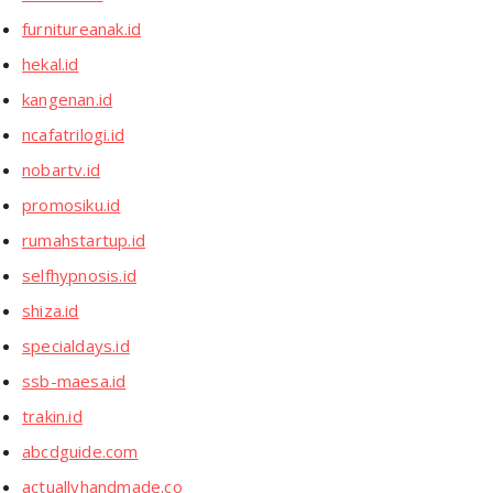
furnitureanak.id
hekal.id
kangenan.id
ncafatrilogi.id
nobartv.id
promosiku.id
rumahstartup.id
selfhypnosis.id
shiza.id
specialdays.id
ssb-maesa.id
trakin.id
abcdguide.com
actuallyhandmade.co