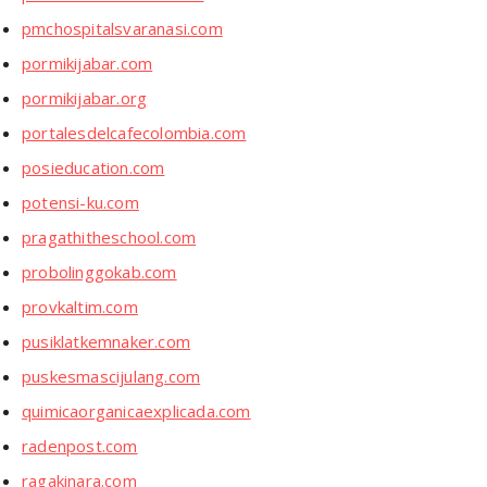
pmchospitalsvaranasi.com
pormikijabar.com
pormikijabar.org
portalesdelcafecolombia.com
posieducation.com
potensi-ku.com
pragathitheschool.com
probolinggokab.com
provkaltim.com
pusiklatkemnaker.com
puskesmascijulang.com
quimicaorganicaexplicada.com
radenpost.com
ragakinara.com