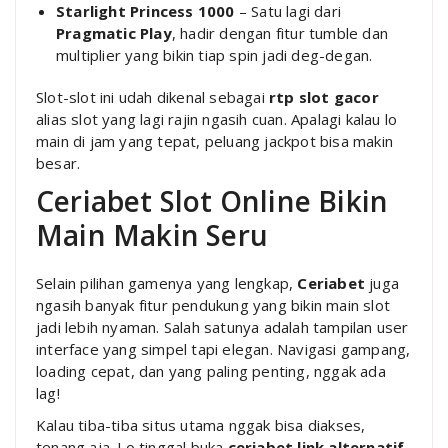
Starlight Princess 1000
– Satu lagi dari
Pragmatic Play
, hadir dengan fitur tumble dan
multiplier yang bikin tiap spin jadi deg-degan.
Slot-slot ini udah dikenal sebagai
rtp slot gacor
alias slot yang lagi rajin ngasih cuan. Apalagi kalau lo
main di jam yang tepat, peluang jackpot bisa makin
besar.
Ceriabet Slot Online Bikin
Main Makin Seru
Selain pilihan gamenya yang lengkap,
Ceriabet
juga
ngasih banyak fitur pendukung yang bikin main slot
jadi lebih nyaman. Salah satunya adalah tampilan user
interface yang simpel tapi elegan. Navigasi gampang,
loading cepat, dan yang paling penting, nggak ada
lag!
Kalau tiba-tiba situs utama nggak bisa diakses,
tenang aja. Lo tinggal buka
ceriabet link alternatif