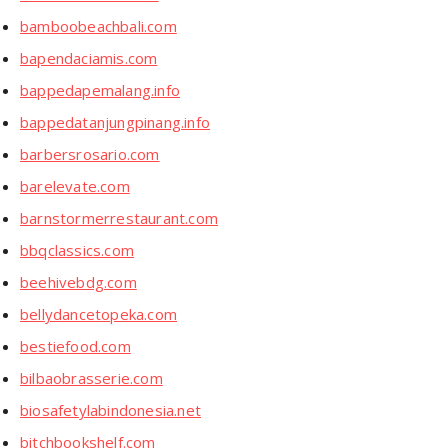
bamboobeachbali.com
bapendaciamis.com
bappedapemalang.info
bappedatanjungpinang.info
barbersrosario.com
barelevate.com
barnstormerrestaurant.com
bbqclassics.com
beehivebdg.com
bellydancetopeka.com
bestiefood.com
bilbaobrasserie.com
biosafetylabindonesia.net
bitchbookshelf.com