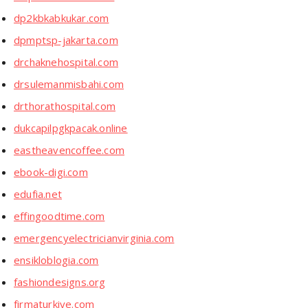
dp2kbkabkukar.com
dpmptsp-jakarta.com
drchaknehospital.com
drsulemanmisbahi.com
drthorathospital.com
dukcapilpgkpacak.online
eastheavencoffee.com
ebook-digi.com
edufia.net
effingoodtime.com
emergencyelectricianvirginia.com
ensikloblogia.com
fashiondesigns.org
firmaturkiye.com