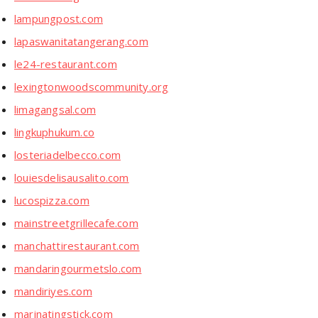
lampungpost.com
lapaswanitatangerang.com
le24-restaurant.com
lexingtonwoodscommunity.org
limagangsal.com
lingkuphukum.co
losteriadelbecco.com
louiesdelisausalito.com
lucospizza.com
mainstreetgrillecafe.com
manchattirestaurant.com
mandaringourmetslo.com
mandiriyes.com
marinatingstick.com