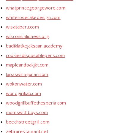
whatprincegeorgewore.com
whiterosecakedesign.com
wisatabaru.com
wisconsinlioness.org
badiklatkejaksaan.academy
cookiesdisposablepens.com
mapleandoakjkt.com
lapaswirogunan.com
wokonwater.com
wonogirikab.com
woodgrillbuffethesperia.com
momswithboys.com
beechstreetgrill.com
zebrarestaurant.net