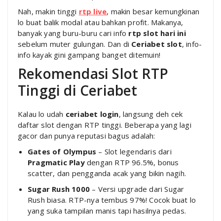
Nah, makin tinggi
rtp live
, makin besar kemungkinan
lo buat balik modal atau bahkan profit. Makanya,
banyak yang buru-buru cari info
rtp slot hari ini
sebelum muter gulungan. Dan di
Ceriabet slot
, info-
info kayak gini gampang banget ditemuin!
Rekomendasi Slot RTP
Tinggi di Ceriabet
Kalau lo udah
ceriabet login
, langsung deh cek
daftar slot dengan RTP tinggi. Beberapa yang lagi
gacor dan punya reputasi bagus adalah:
Gates of Olympus
– Slot legendaris dari
Pragmatic Play
dengan RTP 96.5%, bonus
scatter, dan pengganda acak yang bikin nagih.
Sugar Rush 1000
– Versi upgrade dari Sugar
Rush biasa. RTP-nya tembus 97%! Cocok buat lo
yang suka tampilan manis tapi hasilnya pedas.