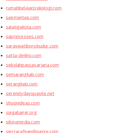
rumahbelajarpsikologi.com
saemantap.com
salatigakota.com
saprincesses.com
saraswatiborobudur.com
satta-dekho.com
sekolahpascasarjana.com
semarangkab.com
serangkab.com
serenitydayspasite.net
shopnideas.com
siagabanjir.org
sibirumedia.com
sierracafeandlounge.com