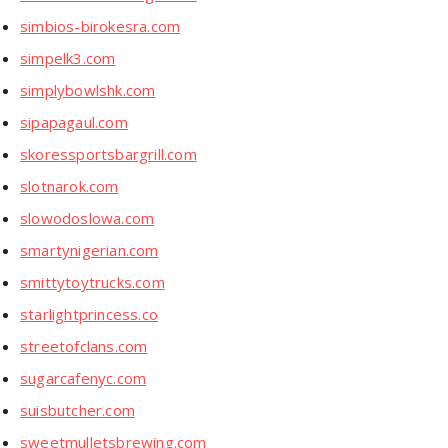
simbios-birokesra.com
simpelk3.com
simplybowlshk.com
sipapagaul.com
skoressportsbargrill.com
slotnarok.com
slowodoslowa.com
smartynigerian.com
smittytoytrucks.com
starlightprincess.co
streetofclans.com
sugarcafenyc.com
suisbutcher.com
sweetmulletsbrewing.com