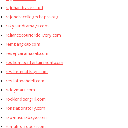
rajdhanitravels.net
rajendracollegechapra.org
rakyatindramayu.com
reliancecourierdelivery.com
rembangkab.com
resepcaramasak.com
resilienceentertainment.com
restorumahkayu.com
restotanahdeli.com
ridoymart.com
rocklandbargrill.com
ronslaboratory.com
rsparusurabaya.com
rumah-stroberi.com