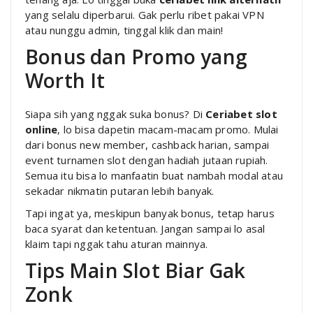
yang selalu diperbarui. Gak perlu ribet pakai VPN
atau nunggu admin, tinggal klik dan main!
Bonus dan Promo yang
Worth It
Siapa sih yang nggak suka bonus? Di
Ceriabet slot
online
, lo bisa dapetin macam-macam promo. Mulai
dari bonus new member, cashback harian, sampai
event turnamen slot dengan hadiah jutaan rupiah.
Semua itu bisa lo manfaatin buat nambah modal atau
sekadar nikmatin putaran lebih banyak.
Tapi ingat ya, meskipun banyak bonus, tetap harus
baca syarat dan ketentuan. Jangan sampai lo asal
klaim tapi nggak tahu aturan mainnya.
Tips Main Slot Biar Gak
Zonk