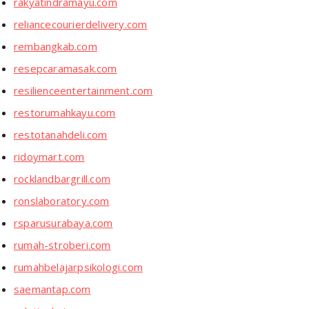
rakyatindramayu.com
reliancecourierdelivery.com
rembangkab.com
resepcaramasak.com
resilienceentertainment.com
restorumahkayu.com
restotanahdeli.com
ridoymart.com
rocklandbargrill.com
ronslaboratory.com
rsparusurabaya.com
rumah-stroberi.com
rumahbelajarpsikologi.com
saemantap.com