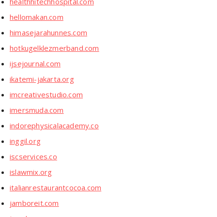
healthhitechhospital.com
hellomakan.com
himasejarahunnes.com
hotkugelklezmerband.com
ijsejournal.com
ikatemi-jakarta.org
imcreativestudio.com
imersmuda.com
indorephysicalacademy.co
inggil.org
iscservices.co
islawmix.org
italianrestaurantcocoa.com
jamboreit.com