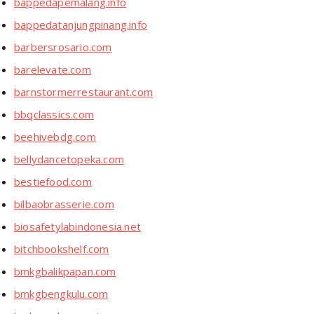
bappedapemalang.info
bappedatanjungpinang.info
barbersrosario.com
barelevate.com
barnstormerrestaurant.com
bbqclassics.com
beehivebdg.com
bellydancetopeka.com
bestiefood.com
bilbaobrasserie.com
biosafetylabindonesia.net
bitchbookshelf.com
bmkgbalikpapan.com
bmkgbengkulu.com