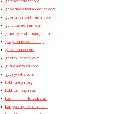
golfcaseeffect.com
gooddaymilyaranhadiah.com
gopromoapartments.com
gordosicecream.com
grandtjokrobandung.com
greyhoundrescue.org
grillvanausa.com
gristmilleatery.com
guruakuntansi.com
gypsywaltz.com
hakli-cianjur.org
haklisurabaya.com
hanasushiandsteak.com
happydrugstores.online