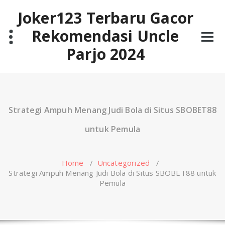
Skip
Joker123 Terbaru Gacor
to
content
Rekomendasi Uncle
Parjo 2024
Strategi Ampuh Menang Judi Bola di Situs SBOBET88
untuk Pemula
Home
/
Uncategorized
/
Strategi Ampuh Menang Judi Bola di Situs SBOBET88 untuk
Pemula