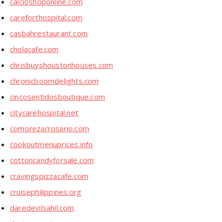
calcioshoponline.com
careforthospital.com
casbahrestaurant.com
cholacafe.com
chrisbuyshoustonhouses.com
chronicboomdelights.com
cincosentidosboutique.com
citycarehospital.net
comorezarrosario.com
cookoutmenuprices.info
cottoncandyforsale.com
cravingspizzacafe.com
cruisephilippines.org
daredevilsahil.com