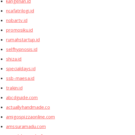
kangenan.id
ncafatrilogi.id
nobartv.id
promosiku.id
rumahstartup.id
selfhypnosis.id
shiza.id
specialdays.id
ssb-maesa.id
trakin.id
abcdguide.com
actuallyhandmade.co
amigospizzaonline.com
amssuramadu.com