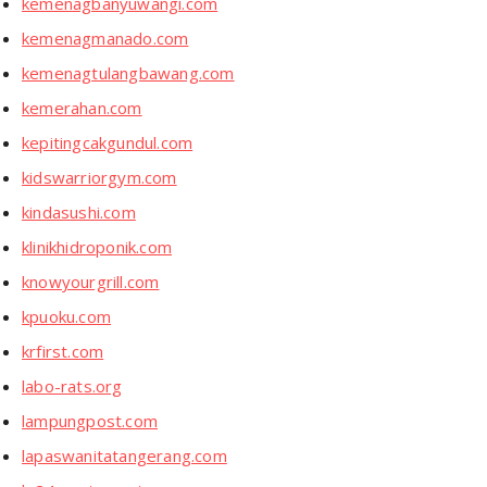
kemenagbanyuwangi.com
kemenagmanado.com
kemenagtulangbawang.com
kemerahan.com
kepitingcakgundul.com
kidswarriorgym.com
kindasushi.com
klinikhidroponik.com
knowyourgrill.com
kpuoku.com
krfirst.com
labo-rats.org
lampungpost.com
lapaswanitatangerang.com