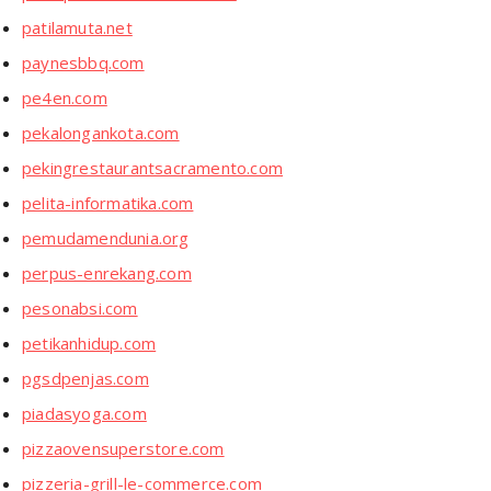
patilamuta.net
paynesbbq.com
pe4en.com
pekalongankota.com
pekingrestaurantsacramento.com
pelita-informatika.com
pemudamendunia.org
perpus-enrekang.com
pesonabsi.com
petikanhidup.com
pgsdpenjas.com
piadasyoga.com
pizzaovensuperstore.com
pizzeria-grill-le-commerce.com