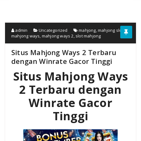
admin
Uncategorized
mahjong
,
mahjong slot
,
mahjong ways
,
mahjong ways 2
,
slot mahjong
Situs Mahjong Ways 2 Terbaru
dengan Winrate Gacor Tinggi
Situs Mahjong Ways
2 Terbaru dengan
Winrate Gacor
Tinggi