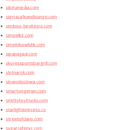
sibirumedia.com
sierracafeandlounge.com
simbios-birokesra.com
simpelk3.com
simplybowlshk.com
sipapagaul.com
skoressportsbargrill.com
slotnarok.com
slowodoslowa.com
smartynigerian.com
smittytoytrucks.com
starlightprincess.co
streetofclans.com
sugarcafenyc.com