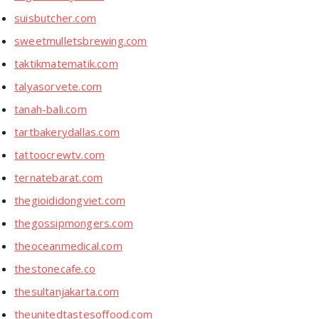
suisbutcher.com
sweetmulletsbrewing.com
taktikmatematik.com
talyasorvete.com
tanah-bali.com
tartbakerydallas.com
tattoocrewtv.com
ternatebarat.com
thegioididongviet.com
thegossipmongers.com
theoceanmedical.com
thestonecafe.co
thesultanjakarta.com
theunitedtastesoffood.com