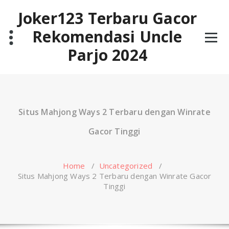
Skip
Joker123 Terbaru Gacor
to
content
Rekomendasi Uncle
Parjo 2024
Situs Mahjong Ways 2 Terbaru dengan Winrate
Gacor Tinggi
Home
/
Uncategorized
/
Situs Mahjong Ways 2 Terbaru dengan Winrate Gacor
Tinggi