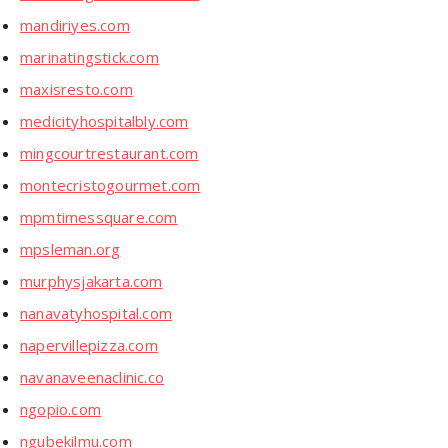
mandiriyes.com
marinatingstick.com
maxisresto.com
medicityhospitalbly.com
mingcourtrestaurant.com
montecristogourmet.com
mpmtimessquare.com
mpsleman.org
murphysjakarta.com
nanavatyhospital.com
napervillepizza.com
navanaveenaclinic.co
ngopio.com
ngubekilmu.com