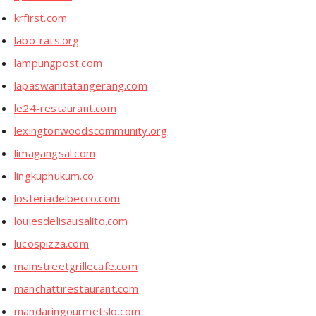
krfirst.com
labo-rats.org
lampungpost.com
lapaswanitatangerang.com
le24-restaurant.com
lexingtonwoodscommunity.org
limagangsal.com
lingkuphukum.co
losteriadelbecco.com
louiesdelisausalito.com
lucospizza.com
mainstreetgrillecafe.com
manchattirestaurant.com
mandaringourmetslo.com