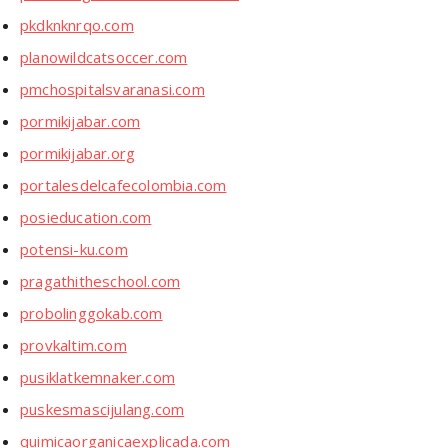
pkdknknrqo.com
planowildcatsoccer.com
pmchospitalsvaranasi.com
pormikijabar.com
pormikijabar.org
portalesdelcafecolombia.com
posieducation.com
potensi-ku.com
pragathitheschool.com
probolinggokab.com
provkaltim.com
pusiklatkemnaker.com
puskesmascijulang.com
quimicaorganicaexplicada.com