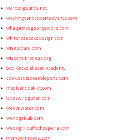
waroengsunda.net
washingtondcsportsevents.com
whatprincegeorgewore.com
whiterosecakedesign.com
wisatabaru.com
wisconsinlioness.org
badiklatkejaksaan.academy
cookiesdisposablepens.com
mapleandoakjkt.com
lapaswirogunan.com
wokonwater.com
wonogirikab.com
woodgrillbuffethesperia.com
momswithboys.com