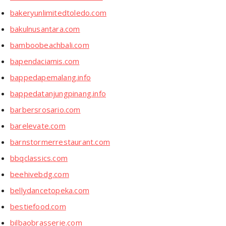
bakeryunlimitedtoledo.com
bakulnusantara.com
bamboobeachbali.com
bapendaciamis.com
bappedapemalang.info
bappedatanjungpinang.info
barbersrosario.com
barelevate.com
barnstormerrestaurant.com
bbqclassics.com
beehivebdg.com
bellydancetopeka.com
bestiefood.com
bilbaobrasserie.com