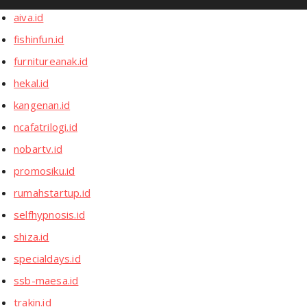
aiva.id
fishinfun.id
furnitureanak.id
hekal.id
kangenan.id
ncafatrilogi.id
nobartv.id
promosiku.id
rumahstartup.id
selfhypnosis.id
shiza.id
specialdays.id
ssb-maesa.id
trakin.id