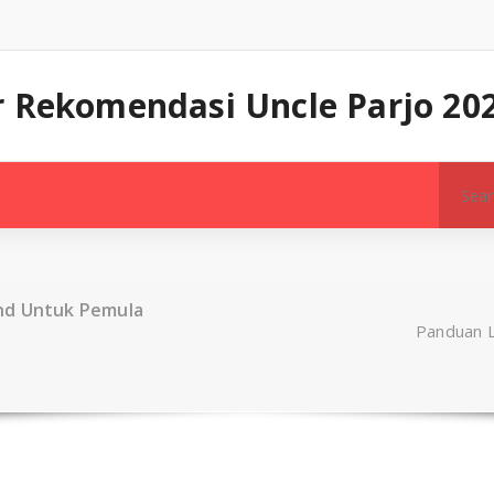
r Rekomendasi Uncle Parjo 20
Search
for:
and Untuk Pemula
Panduan L