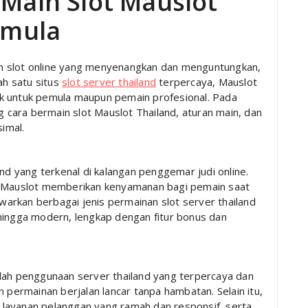
Main Slot Mauslot
emula
n slot online yang menyenangkan dan menguntungkan,
ah satu situs
slot server thailand
terpercaya, Mauslot
k untuk pemula maupun pemain profesional. Pada
g cara bermain slot Mauslot Thailand, aturan main, dan
imal.
and yang terkenal di kalangan penggemar judi online.
n, Mauslot memberikan kenyamanan bagi pemain saat
awarkan berbagai jenis permainan slot server thailand
hingga modern, lengkap dengan fitur bonus dan
lah penggunaan server thailand yang terpercaya dan
n permainan berjalan lancar tanpa hambatan. Selain itu,
an layanan pelanggan yang ramah dan responsif, serta