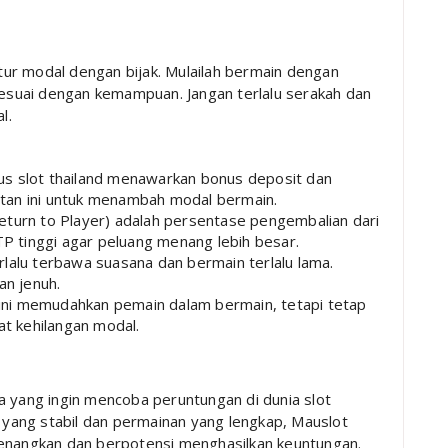
ur modal dengan bijak. Mulailah bermain dengan
 sesuai dengan kemampuan. Jangan terlalu serakah dan
l.
us slot thailand menawarkan bonus deposit dan
tan ini untuk menambah modal bermain.
eturn to Player) adalah persentase pengembalian dari
RTP tinggi agar peluang menang lebih besar.
lalu terbawa suasana dan bermain terlalu lama.
an jenuh.
r ini memudahkan pemain dalam bermain, tetapi tetap
at kehilangan modal.
a yang ingin mencoba peruntungan di dunia slot
d yang stabil dan permainan yang lengkap, Mauslot
angkan dan berpotensi menghasilkan keuntungan.