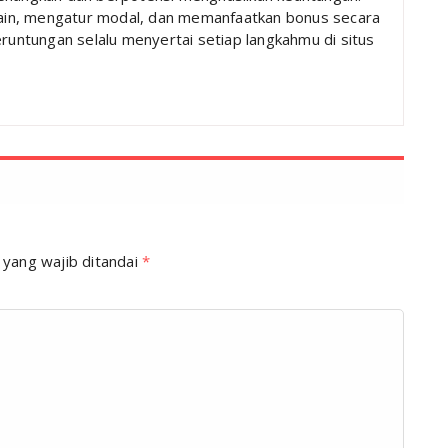
ain, mengatur modal, dan memanfaatkan bonus secara
ntungan selalu menyertai setiap langkahmu di situs
 yang wajib ditandai
*