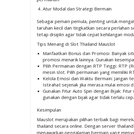
Atur Modal dan Strategi Bermain
Sebagai pemain pemula, penting untuk mengat
taruhan kecil dan tingkatkan secara perlahan
tetap disiplin agar tidak cepat kehilangan moda
Tips Menang di Slot Thailand Mauslot
Manfaatkan Bonus dan Promosi: Banyak sit
promosi menarik lainnya. Gunakan kesempa
Pilih Permainan dengan RTP Tinggi: RTP (R
mesin slot. Pilih permainan yang memiliki 
Kelola Emosi dan Waktu Bermain: Jangan ter
Istirahat sejenak jika merasa mulai emosi d
Gunakan Fitur Auto Spin dengan Bijak: Fitu
gunakan dengan bijak agar tidak terlalu cep
Kesimpulan
Mauslot merupakan pilihan terbaik bagi merek
thailand secara online. Dengan server thailan
menawarkan pengalaman bermain yang menyen