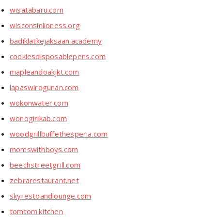
wisatabaru.com
wisconsinlioness.org
badiklatkejaksaan.academy
cookiesdisposablepens.com
mapleandoakjkt.com
lapaswirogunan.com
wokonwater.com
wonogirikab.com
woodgrillbuffethesperia.com
momswithboys.com
beechstreetgrill.com
zebrarestaurant.net
skyrestoandlounge.com
tomtom.kitchen