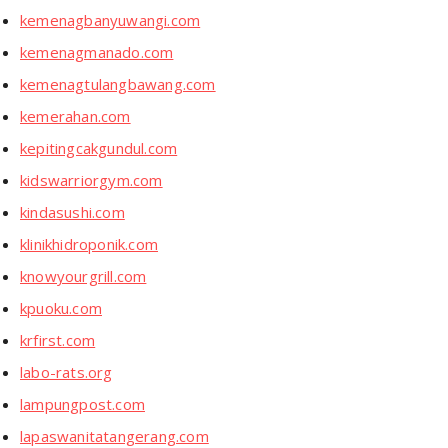
kemenagbanyuwangi.com
kemenagmanado.com
kemenagtulangbawang.com
kemerahan.com
kepitingcakgundul.com
kidswarriorgym.com
kindasushi.com
klinikhidroponik.com
knowyourgrill.com
kpuoku.com
krfirst.com
labo-rats.org
lampungpost.com
lapaswanitatangerang.com