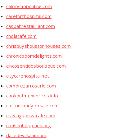
calcioshoponline.com
careforthospital.com
casbahrestaurant.com
cholacafe.com
chrisbuyshoustonhouses.com
chronicboomdelights.com
cincosentidosboutique.com
citycarehospital.net
comorezarrosario.com
cookoutmenuprices.info
cottoncandyforsale.com
cravingspizzacafe.com
cruisephilippines.org
daredevilsahil.com