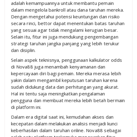
adalah kemampuannya untuk membantu pemain
dalam mengelola bankroll atau dana taruhan mereka.
Dengan mengetahui potensi keuntungan dan risiko
secara rinci, bettor dapat menentukan batas taruhan
yang sesuai agar tidak mengalami kerugian besar.
Selain itu, fitur ini juga mendukung pengembangan
strategi taruhan jangka panjang yang lebih terukur
dan disiplin.
Selain aspek teknisnya, penggunaan kalkulator odds
di Nova88 juga menambah kenyamanan dan
kepercayaan diri bagi pemain. Mereka merasa lebih
yakin dalam mengambil keputusan taruhan karena
sudah didukung data dan perhitungan yang akurat.
Hal ini tentu saja meningkatkan pengalaman
pengguna dan membuat mereka lebih betah bermain
di platform ini.
Dalam era digital saat ini, kemudahan akses dan
kecepatan dalam melakukan analisis menjadi kunci
keberhasilan dalam taruhan online. Nova88 sebagai