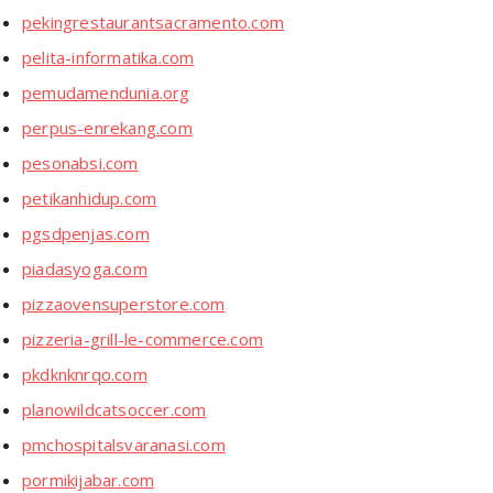
pekingrestaurantsacramento.com
pelita-informatika.com
pemudamendunia.org
perpus-enrekang.com
pesonabsi.com
petikanhidup.com
pgsdpenjas.com
piadasyoga.com
pizzaovensuperstore.com
pizzeria-grill-le-commerce.com
pkdknknrqo.com
planowildcatsoccer.com
pmchospitalsvaranasi.com
pormikijabar.com