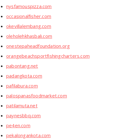
nysfamouspizza.com
occasionalfisher.com
okevillalembang.com
oleholehkhasbali.com
onestepaheadfoundation.org
orangebeachsportfishingcharters.com
pabontang.net
padangkota.com
pafilabura.com
palospanasfoodmarket.com
patilamuta.net
paynesbbq.com
pe4en.com
pekalongankota.com