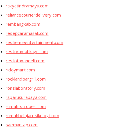
rakyatindramayu.com
reliancecourierdelivery.com
rembangkab.com
resepcaramasak.com
resilienceentertainment.com
restorumahkayu.com
restotanahdeli.com
ridoymart.com
rocklandbargrill.com
ronslaboratory.com
rsparusurabaya.com
rumah-stroberi.com
rumahbelajarpsikologi.com
saemantap.com