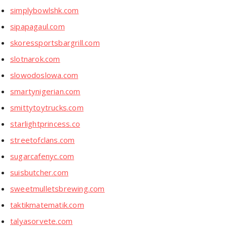
simplybowlshk.com
sipapagaul.com
skoressportsbargrill.com
slotnarok.com
slowodoslowa.com
smartynigerian.com
smittytoytrucks.com
starlightprincess.co
streetofclans.com
sugarcafenyc.com
suisbutcher.com
sweetmulletsbrewing.com
taktikmatematik.com
talyasorvete.com