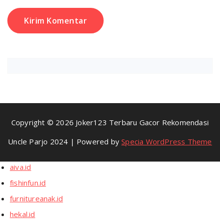
Copyright © 2026 Joker123 Terbaru Gacor Rekomendasi
Uncle Parjo 2024 | Powered by
Specia WordPress Theme
aiva.id
fishinfun.id
furnitureanak.id
hekal.id